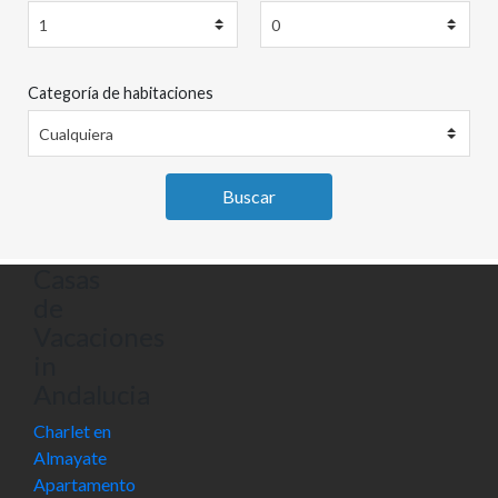
Categoría de habitaciones
Buscar
Casas
de
Vacaciones
in
Andalucia
Charlet en
Almayate
Apartamento