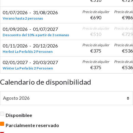
01/07/2026
-
31/08/2026
Precio de alquiler
Precio de al
€
690
€
986
Verano hasta 2 personas
01/09/2026
-
01/07/2027
Precio de alquiler
Precio de al
€
510
€
729
Descuento del 10% a partir de 3 semanas
01/11/2026
-
20/12/2026
Precio de alquiler
Precio de al
€
375
€
536
Herbst La Perla bis 2 Personen
02/01/2027
-
20/03/2027
Precio de alquiler
Precio de al
€
375
€
536
Winter La Perla bis 2 Personen
Calendario de disponibilidad
Disponiblee
Parcialmente reservado