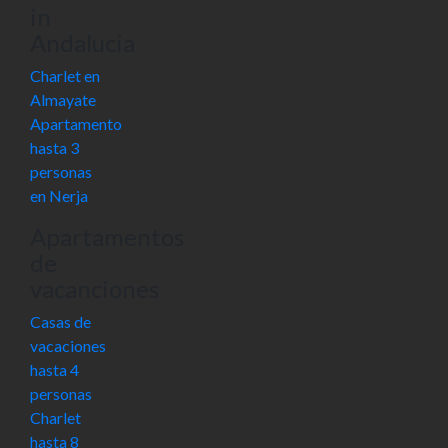
in
Andalucia
Charlet en
Almayate
Apartamento
hasta 3
personas
en Nerja
Apartamentos
de
vacanciones
Casas de
vacaciones
hasta 4
personas
Charlet
hasta 8