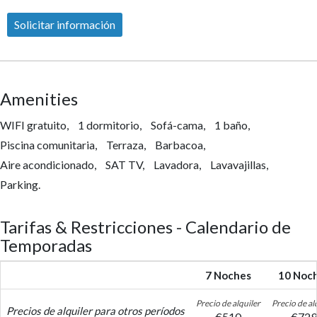
Solicitar información
Amenities
WIFI gratuito,
1 dormitorio,
Sofá-cama,
1 baño,
Piscina comunitaria,
Terraza,
Barbacoa,
Aire acondicionado,
SAT TV,
Lavadora,
Lavavajillas,
Parking.
Tarifas & Restricciones - Calendario de
Temporadas
7 Noches
10 Noc
Precio de alquiler
Precio de al
Precios de alquiler para otros períodos
€
510
€
729